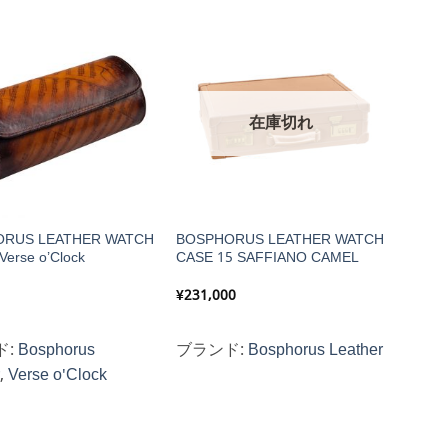
在庫切れ
ORUS LEATHER WATCH
BOSPHORUS LEATHER WATCH
Verse o’Clock
CASE 15 SAFFIANO CAMEL
¥
231,000
ド:
Bosphorus
ブランド:
Bosphorus Leather
r
,
Verse o'Clock