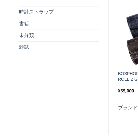
時計ストラップ
書籍
未分類
雑誌
S LEATHER WATCH
BOSPHORUS LEATHER WATCH
BOSPHOR
rse o’Clock
ROLL 4 Verse o’Clock
ROLL 2 G
¥
80,300
¥
55,000
Bosphorus
ブランド:
Bosphorus
ブランド
erse o'Clock
Leather
,
Verse o'Clock