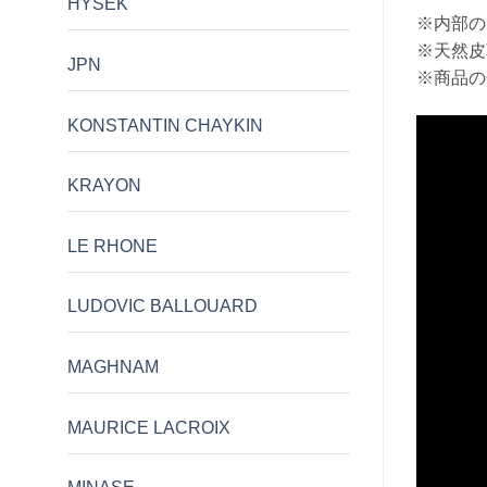
HYSEK
※内部の
※天然皮
JPN
※商品の
KONSTANTIN CHAYKIN
動
画
プ
KRAYON
レ
ー
LE RHONE
ヤ
ー
LUDOVIC BALLOUARD
MAGHNAM
MAURICE LACROIX