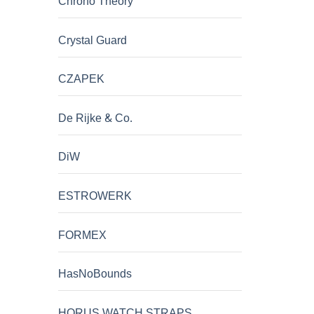
Chrono Theory
Crystal Guard
CZAPEK
De Rijke & Co.
DiW
ESTROWERK
FORMEX
HasNoBounds
HORUS WATCH STRAPS