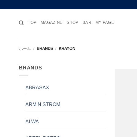
Skip
to
content
TOP
MAGAZINE
SHOP
BAR
MY PAGE
ホーム
/
BRANDS
/
KRAYON
BRANDS
ABRASAX
ARMIN STROM
ALWA