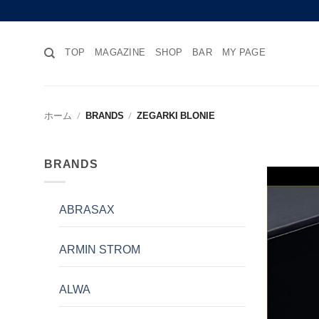
Skip
to
content
TOP
MAGAZINE
SHOP
BAR
MY PAGE
ホーム
/
BRANDS
/
ZEGARKI BLONIE
BRANDS
ABRASAX
ARMIN STROM
ALWA