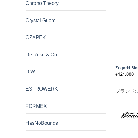
Chrono Theory
Crystal Guard
CZAPEK
De Rijke & Co.
Zegarki Bl
DiW
¥
121,000
ESTROWERK
ブランド:
FORMEX
HasNoBounds