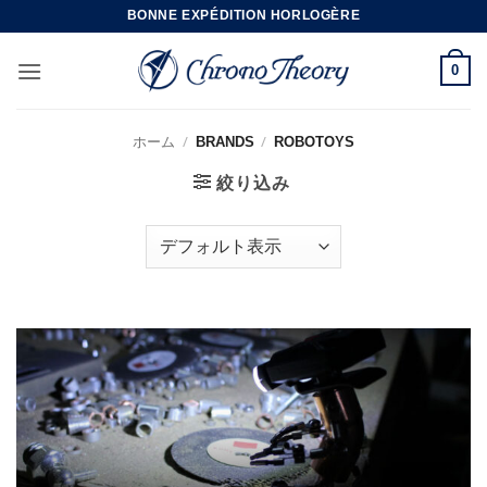
Skip
BONNE EXPÉDITION HORLOGÈRE
to
content
0
ホーム
/
BRANDS
/
ROBOTOYS
絞り込み