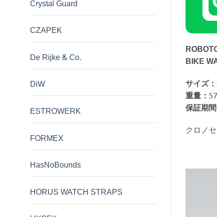
Crystal Guard
CZAPEK
ROBOT
De Rijke & Co.
BIKE W
サイズ：
DiW
重量：
5
保証期間
ESTROWERK
クロノセ
FORMEX
HasNoBounds
HORUS WATCH STRAPS