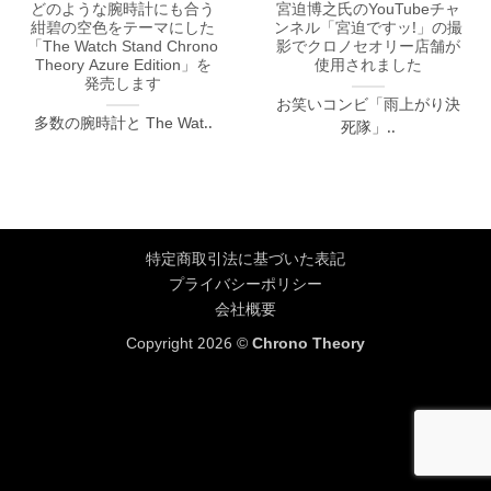
どのような腕時計にも合う
宮迫博之氏のYouTubeチャ
紺碧の空色をテーマにした
ンネル「宮迫ですッ!」の撮
「The Watch Stand Chrono
影でクロノセオリー店舗が
Theory Azure Edition」を
使用されました
発売します
お笑いコンビ「雨上がり決
多数の腕時計と The Wat..
死隊」..
特定商取引法に基づいた表記
プライバシーポリシー
会社概要
Copyright 2026 ©
Chrono Theory