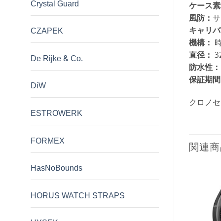
Crystal Guard
ケース素
風防：
サ
キャリバ
CZAPEK
機構：
時
直径：
3
De Rijke & Co.
防水性：
保証期間
DiW
クロノセ
ESTROWERK
FORMEX
関連商
HasNoBounds
HORUS WATCH STRAPS