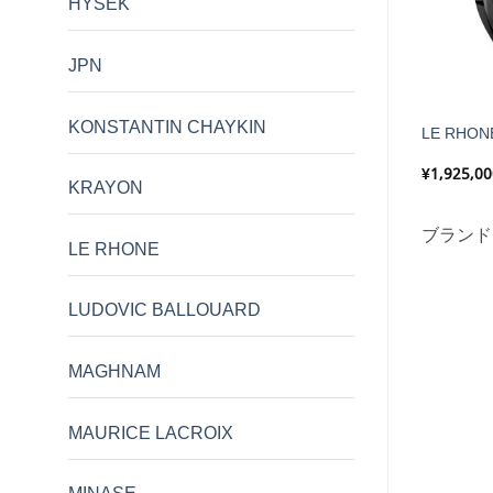
HYSEK
在庫切れ
JPN
KONSTANTIN CHAYKIN
SSENCE 39 BLACK
OPHION 786 VELOS Radial Blue
LE RHON
価
¥
282,500
¥
798,600
¥
1,925,00
KRAYON
格
帯:
¥260,000
FORMEX
ブランド:
OPHION
ブランド
–
LE RHONE
¥282,500
LUDOVIC BALLOUARD
MAGHNAM
MAURICE LACROIX