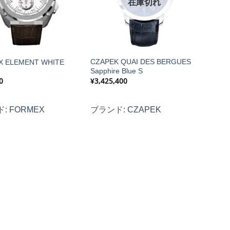
在庫切れ
CZAPEK QUAI DES BERGUES
 ELEMENT WHITE
Sapphire Blue S
0
¥
3,425,400
ド:
FORMEX
ブランド:
CZAPEK