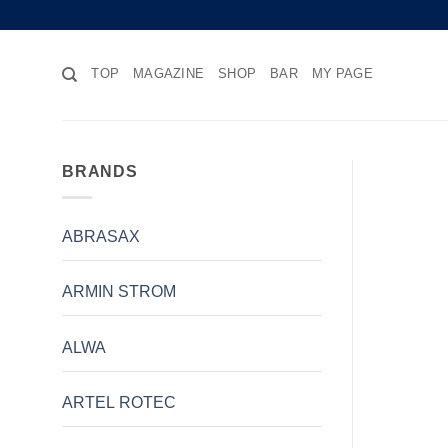
Skip
to
content
TOP
MAGAZINE
SHOP
BAR
MY PAGE
BRANDS
ABRASAX
ARMIN STROM
ALWA
ARTEL ROTEC