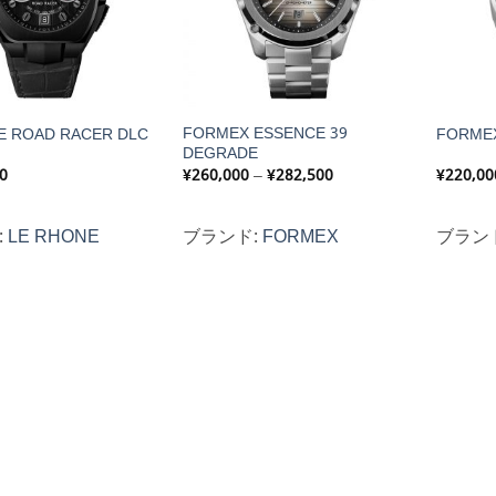
FORMEX ESSENCE 39
E ROAD RACER DLC
FORMEX
DEGRADE
価
0
¥
260,000
–
¥
282,500
¥
220,00
格
帯:
¥260,000
:
LE RHONE
ブランド:
FORMEX
ブラン
–
¥282,500