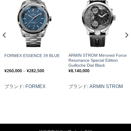
ARMIN STROM Mirrored Force
FORMEX ESSENCE 39 BLUE
Resonance Special Edition
Guilloche Dial Black
価
¥
260,000
–
¥
282,500
¥
8,140,000
格
帯:
¥260,000
–
ブランド:
FORMEX
ブランド:
ARMIN STROM
¥282,500