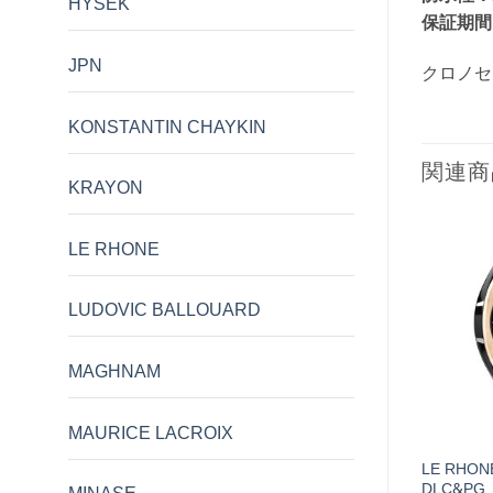
HYSEK
保証期間
JPN
クロノセ
KONSTANTIN CHAYKIN
関連商
KRAYON
LE RHONE
LUDOVIC BALLOUARD
在庫切れ
在庫切れ
MAGHNAM
MAURICE LACROIX
AI DES BERGUES
LE RHON
OPHION 786 VELOS Radial Blue
ue S
DLC&PG