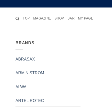
Skip
to
content
TOP
MAGAZINE
SHOP
BAR
MY PAGE
BRANDS
ABRASAX
ARMIN STROM
ALWA
ARTEL ROTEC