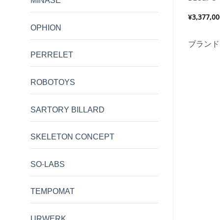
MINASE
¥
798,600
¥
3,377,00
OPHION
CZAPEK
ブランド:
OPHION
ブランド
PERRELET
ROBOTOYS
SARTORY BILLARD
SKELETON CONCEPT
SO-LABS
TEMPOMAT
URWERK