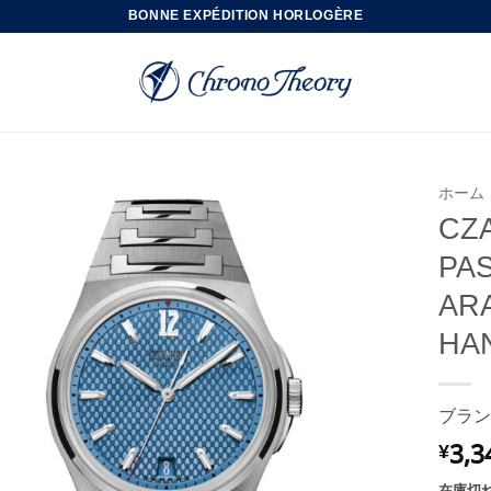
BONNE EXPÉDITION HORLOGÈRE
ホーム
CZ
PA
ARA
HA
ブラン
3,3
¥