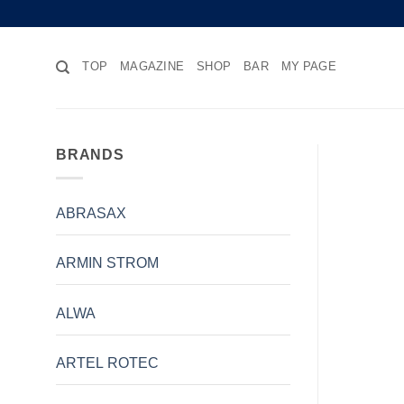
Skip
to
content
TOP
MAGAZINE
SHOP
BAR
MY PAGE
BRANDS
ABRASAX
ARMIN STROM
ALWA
ARTEL ROTEC