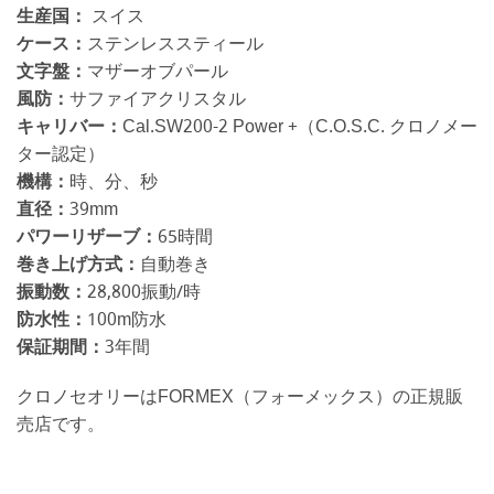
生産国：
スイス
ケース：
ステンレススティール
文字盤：
マザーオブパール
風防：
サファイアクリスタル
キャリバー：
Cal.SW200-2 Power +（C.O.S.C. クロノメー
ター認定）
機構：
時、分、秒
直径：
39mm
パワーリザーブ：
65時間
巻き上げ方式：
自動巻き
振動数：
28,800振動/時
防水性：
100m防水
保証期間：
3年間
クロノセオリーはFORMEX（フォーメックス）の正規販
売店です。