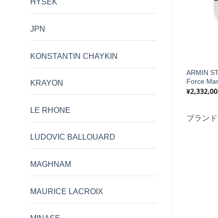
HYSEK
在庫切れ
JPN
KONSTANTIN CHAYKIN
AI DES BERGUES
FORMEX ESSENCE LEGGERA
ARMIN ST
ue S
43mm FORGED CARBON
Force Man
KRAYON
¥
355,000
¥
2,332,00
LE RHONE
CZAPEK
ブランド:
FORMEX
ブランド
LUDOVIC BALLOUARD
MAGHNAM
MAURICE LACROIX