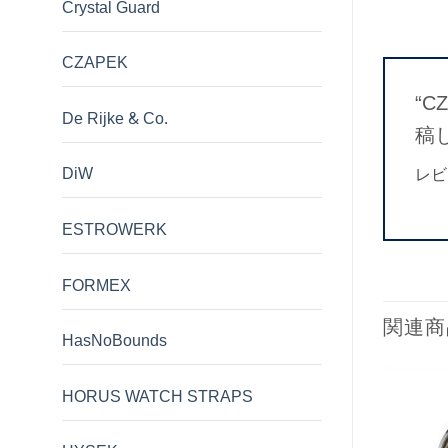
Crystal Guard
CZAPEK
“C
De Rijke & Co.
稿
DiW
レビ
ESTROWERK
FORMEX
関連商
HasNoBounds
HORUS WATCH STRAPS