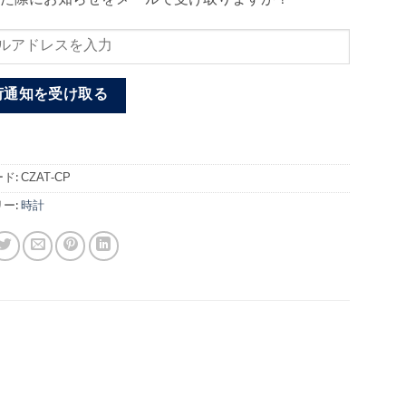
荷通知を受け取る
ド:
CZAT-CP
ー:
時計