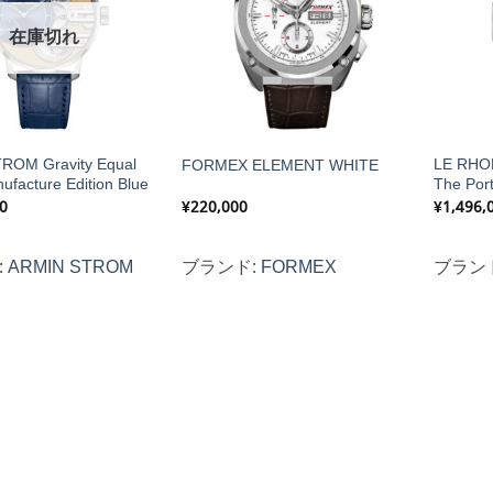
在庫切れ
ROM Gravity Equal
LE RHO
FORMEX ELEMENT WHITE
ufacture Edition Blue
The Por
0
¥
220,000
¥
1,496,
:
ARMIN STROM
ブランド:
FORMEX
ブラン