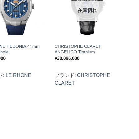
在庫切れ
NE HEDONIA 41mm
CHRISTOPHE CLARET
thole
ANGELICO Titanium
000
¥
30,096,000
ド:
LE RHONE
ブランド:
CHRISTOPHE
CLARET