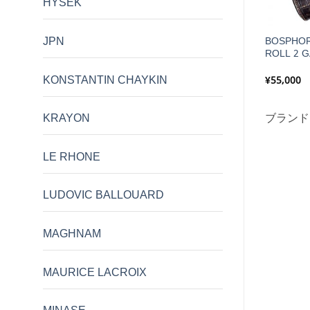
HYSEK
JPN
S LEATHER WATCH
BOSPHORUS LEATHER WATCH
BOSPHOR
e o’Clock
ROLL 2 Verse o’Clock
ROLL 2 G
KONSTANTIN CHAYKIN
¥
60,500
¥
55,000
Bosphorus
ブランド:
Bosphorus
ブランド
KRAYON
erse o'Clock
Leather
,
Verse o'Clock
LE RHONE
LUDOVIC BALLOUARD
MAGHNAM
MAURICE LACROIX