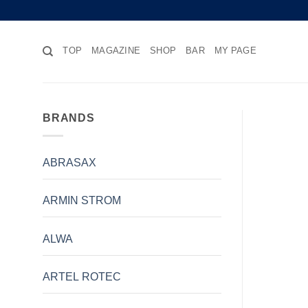
Skip
to
content
TOP
MAGAZINE
SHOP
BAR
MY PAGE
BRANDS
ABRASAX
ARMIN STROM
ALWA
ARTEL ROTEC