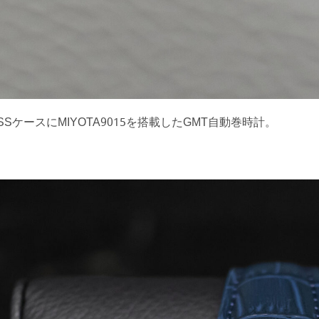
SSケースにMIYOTA9015を搭載したGMT自動巻時計。