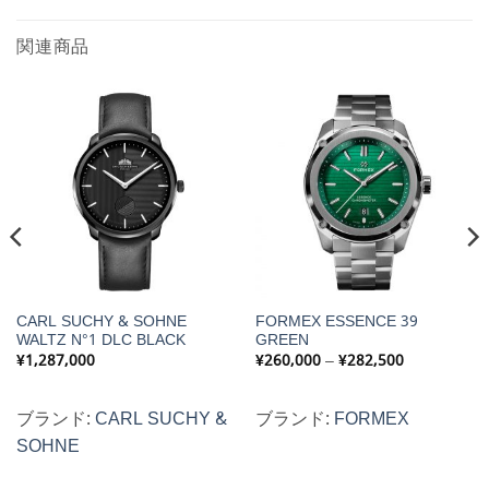
関連商品
CARL SUCHY & SOHNE
FORMEX ESSENCE 39
WALTZ N°1 DLC BLACK
GREEN
価
¥
1,287,000
¥
260,000
–
¥
282,500
格
帯:
¥260,000
–
ブランド:
CARL SUCHY &
ブランド:
FORMEX
¥282,500
SOHNE