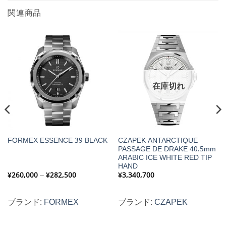
関連商品
在庫切れ
CZAPEK ANTARCTIQUE
FORMEX ESSENCE 39 BLACK
PASSAGE DE DRAKE 40.5mm
ARABIC ICE WHITE RED TIP
HAND
価
¥
260,000
–
¥
282,500
¥
3,340,700
格
帯:
¥260,000
–
ブランド:
FORMEX
ブランド:
CZAPEK
¥282,500