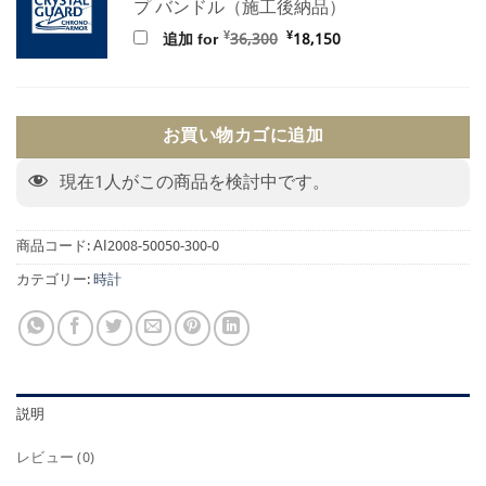
プ バンドル（施工後納品）
元
現
¥
¥
追加 for
36,300
18,150
の
在
価
の
格
価
は
格
¥36,300
は
で
¥18,150
お買い物カゴに追加
し
で
た。
す。
現在
1
人がこの商品を検討中です。
商品コード:
AI2008-50050-300-0
カテゴリー:
時計
説明
レビュー (0)