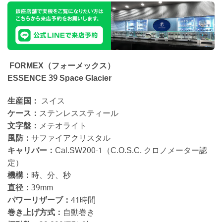
FORMEX（フォーメックス）
ESSENCE 39 Space Glacier
生産国：
スイス
ケース：
ステンレススティール
文字盤：
メテオライト
風防：
サファイアクリスタル
キャリバー：
Cal.SW200-1（C.O.S.C. クロノメーター認
定）
機構：
時、分、秒
直径：
39mm
パワーリザーブ：
41時間
巻き上げ方式：
自動巻き