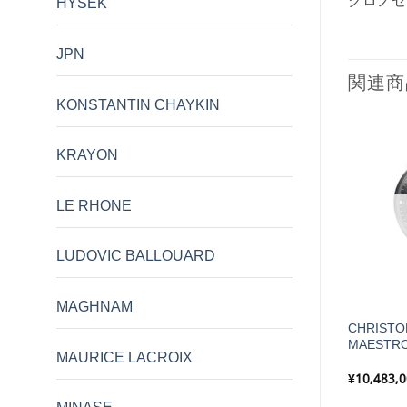
クロノセ
HYSEK
JPN
関連商
KONSTANTIN CHAYKIN
KRAYON
LE RHONE
LUDOVIC BALLOUARD
MAGHNAM
LE RHONE HEDONIA 41mm
CHRISTO
 MOON 37mm PG
The Porthole
MAESTRO
MAURICE LACROIX
¥
1,496,000
¥
10,483,