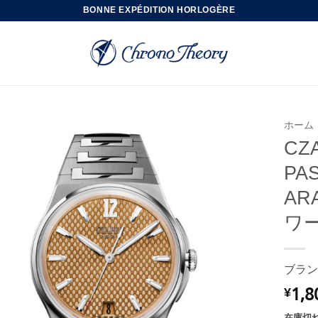
BONNE EXPÉDITION HORLOGÈRE
ホーム
CZ
PA
AR
ワ
ブラン
1,8
¥