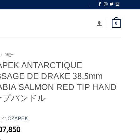
0
/
時計
APEK ANTARCTIQUE
SSAGE DE DRAKE 38.5mm
ABIA SALMON RED TIP HAND
ープバンドル
ド:
CZAPEK
07,850