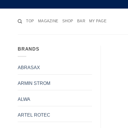
Skip
to
content
TOP
MAGAZINE
SHOP
BAR
MY PAGE
BRANDS
ABRASAX
ARMIN STROM
ALWA
ARTEL ROTEC