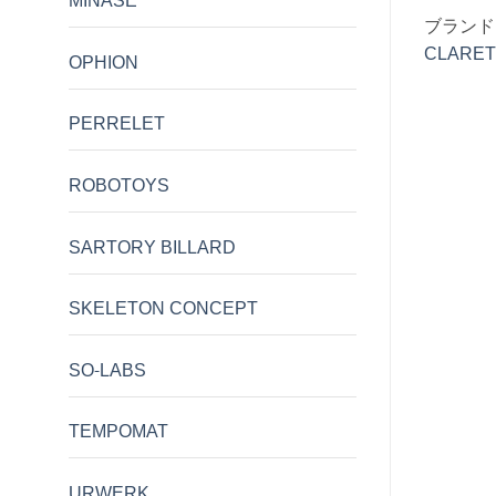
MINASE
LE RHONE
ブランド:
LE RHONE
ブランド
CLARET
OPHION
PERRELET
ROBOTOYS
SARTORY BILLARD
SKELETON CONCEPT
SO-LABS
TEMPOMAT
URWERK