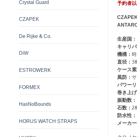
Crystal Guard
予約者以
CZAP
CZAPEK
ANTARC
De Rijke & Co.
生産国：
キャリバ
DiW
機構：
時
直径：
3
ケース素
ESTROWERK
風防：
サ
パワーリ
FORMEX
巻き上げ
振動数：
HasNoBounds
石数：
2
防水性：
HORUS WATCH STRAPS
メーカー