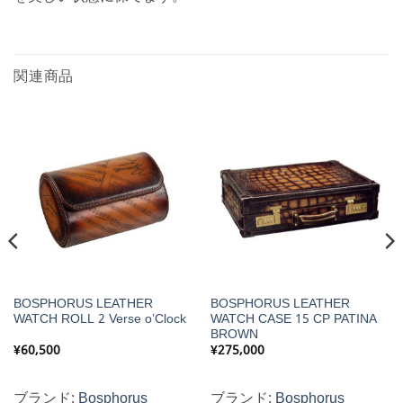
関連商品
BOSPHORUS LEATHER
BOSPHORUS LEATHER
WATCH ROLL 2 Verse o’Clock
WATCH CASE 15 CP PATINA
BROWN
¥
60,500
¥
275,000
ブランド:
Bosphorus
ブランド:
Bosphorus