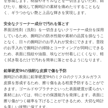
を形成します。樹脂やオイルなどを一切含まないため、錆
びたり、酸化して腕時計の素材を痛めたりすることもな
く、ギラつかない艶と上品な輝きを実現します。
安全なクリーナー成分で汚れを落とす
界面活性剤（洗剤）を一切含まないクリーナー成分を採用
しているため、腕時計の防水性能や素材の品質を損なうこ
となく、日々の腕時計のお手入れが安全にできます。普段
のお手入れで腕時計の掃除とコーティングが同時にできる
ため、表面に指紋や油脂、埃などが付着しにくくなり、軽
く拭き取るだけで汚れを簡単に落とせるようになります。
鉛筆硬度9Hの強靭な皮膜で傷を予防
腕時計の表面に鉛筆硬度9Hのミクロのクリスタルガラス
皮膜を形成するため、擦り傷をある程度予防することがで
きます。ゴールドやプラチナといった表面硬度が柔らかい
素材においては、特にその保護能力を発揮します。表面に
擦り傷がつく確率を下げることができるため、大切な時計
を美しい状態に保てます。