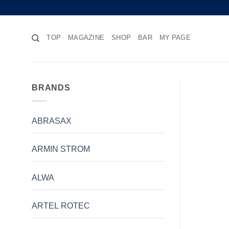
Skip
to
content
TOP
MAGAZINE
SHOP
BAR
MY PAGE
BRANDS
ABRASAX
ARMIN STROM
ALWA
ARTEL ROTEC