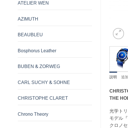
ATELIER WEN
AZIMUTH
BEAUBLEU
Bosphorus Leather
BUBEN & ZORWEG
説明
追
CARL SUCHY & SOHNE
CHRIS
THE HO
CHRISTOPHE CLARET
光学トリ
Chrono Theory
モデル『T
クロノセ