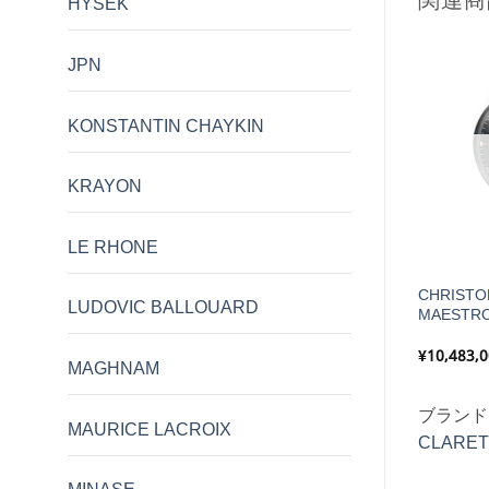
関連商
HYSEK
JPN
KONSTANTIN CHAYKIN
KRAYON
LE RHONE
CHRISTO
SSENCE 39 GREEN
LE RHONE MOON 41mm SS
LUDOVIC BALLOUARD
MAESTRO
価
¥
282,500
¥
2,343,000
¥
10,483,
MAGHNAM
格
帯:
¥260,000
FORMEX
ブランド:
LE RHONE
ブランド
–
MAURICE LACROIX
¥282,500
CLARET