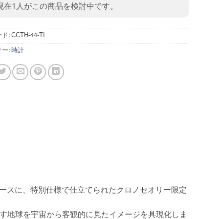
現在
1
人がこの商品を検討中です。
ド:
CCTH-44-TI
ー:
時計
をベースに、特別仕様で仕立てられたクロノセオリー限定
す地球を宇宙から客観的に見たイメージを具現化しま