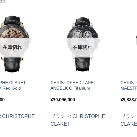
品
在庫切れ
在庫切れ
PHE CLARET
CHRISTOPHE CLARET
CHRIST
 Red Gold
ANGELICO Titanium
MAESTR
000
¥
30,096,000
¥
9,383,
:
CHRISTOPHE
ブランド:
CHRISTOPHE
ブラン
CLARET
CLAR