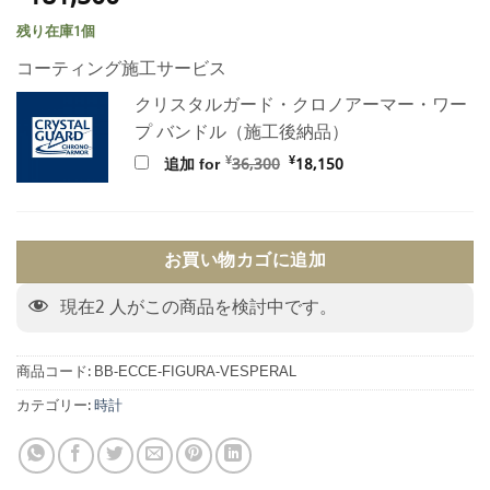
残り在庫1個
コーティング施工サービス
クリスタルガード・クロノアーマー・ワー
プ バンドル（施工後納品）
元
現
¥
¥
追加 for
36,300
18,150
の
在
価
の
格
価
は
格
¥36,300
は
で
¥18,150
お買い物カゴに追加
し
で
た。
す。
現在
2
人がこの商品を検討中です。
商品コード:
BB-ECCE-FIGURA-VESPERAL
カテゴリー:
時計