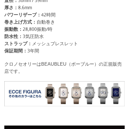
直径：
30mm / 39mm
厚さ：
8.6mm
パワーリザーブ：
42時間
巻き上げ方式：
自動巻き
振動数：
28,800振動/時
防水性：
3気圧防水
ストラップ：
メッシュブレスレット
保証期間：
3年間
クロノセオリーはBEAUBLEU（ボーブルー）の正規販売
店です。
動