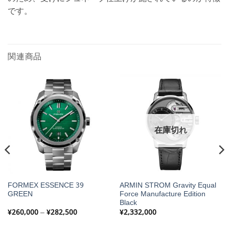
です。
関連商品
在庫切れ
FORMEX ESSENCE 39
ARMIN STROM Gravity Equal
GREEN
Force Manufacture Edition
Black
価
¥
260,000
–
¥
282,500
¥
2,332,000
格
帯: