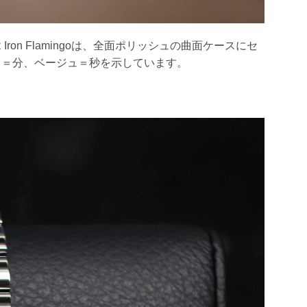
 Iron Flamingoは、全面ポリッシュの曲面ケースにセ
イト＝分、ベージュ＝秒を示しています。