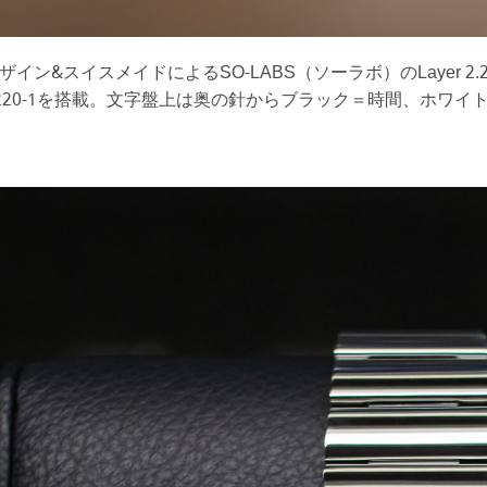
イン&スイスメイドによるSO-LABS（ソーラボ）のLayer 2.2
220-1を搭載。文字盤上は奥の針からブラック＝時間、ホワ