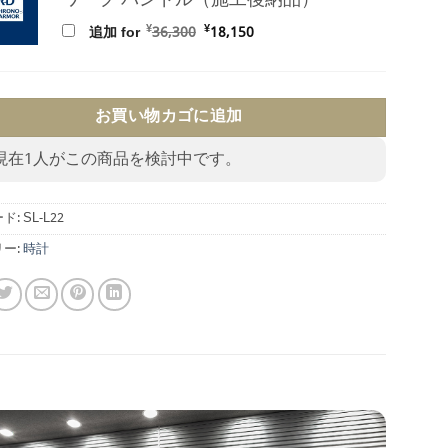
ワープ バンドル（施工後納品）
元
現
¥
¥
追加 for
36,300
18,150
の
在
価
の
格
価
は
格
¥36,300
は
で
¥18,150
お買い物カゴに追加
し
で
た。
す。
現在
1
人がこの商品を検討中です。
ド:
SL-L22
ー:
時計