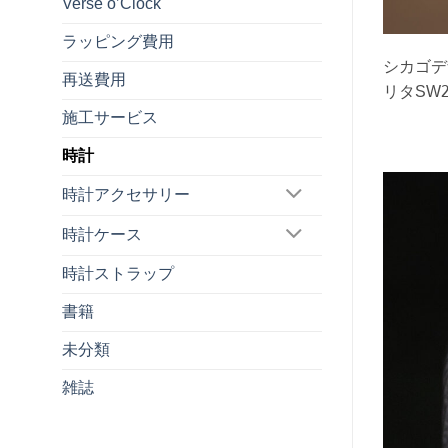
Verse o’Clock
ラッピング費用
シカゴデザ
再送費用
リタSW
施工サービス
時計
時計アクセサリー
時計ケース
時計ストラップ
書籍
未分類
雑誌