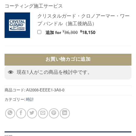
コーティング施工サービス
クリスタルガード・クロノアーマー・ワー
プ バンドル（施工後納品）
元
現
¥
¥
追加 for
36,300
18,150
の
在
価
の
格
価
は
格
¥36,300
は
で
¥18,150
お買い物カゴに追加
し
で
た。
す。
現在
1
人がこの商品を検討中です。
商品コード:
AI2008-EEEE1-3A0-0
カテゴリー:
時計