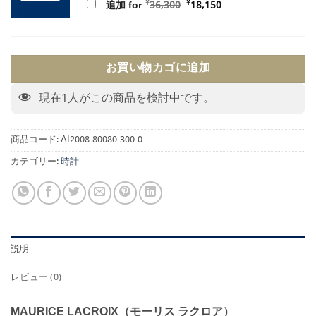
元
現
¥
¥
追加 for
36,300
18,150
の
在
価
の
格
価
は
格
¥36,300
は
で
¥18,150
お買い物カゴに追加
し
で
た。
す。
現在
1
人がこの商品を検討中です。
商品コード:
AI2008-80080-300-0
カテゴリー:
時計
説明
レビュー (0)
MAURICE LACROIX（モーリス ラクロア）