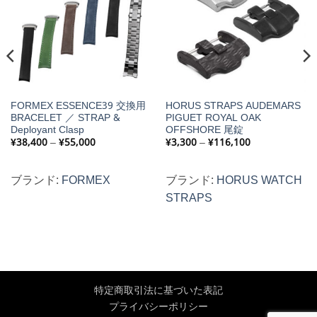
FORMEX ESSENCE39 交換用
HORUS STRAPS AUDEMARS
BRACELET ／ STRAP &
PIGUET ROYAL OAK
Deployant Clasp
OFFSHORE 尾錠
価
価
¥
38,400
–
¥
55,000
¥
3,300
–
¥
116,100
格
格
帯:
帯:
¥38,400
¥3,300
–
–
ブランド:
FORMEX
ブランド:
HORUS WATCH
¥55,000
¥116,100
STRAPS
特定商取引法に基づいた表記
プライバシーポリシー