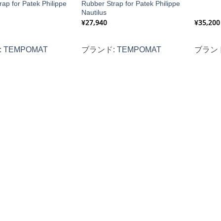
ap for Patek Philippe
Rubber Strap for Patek Philippe
Nautilus
¥
27,940
¥
35,200
:
TEMPOMAT
ブランド:
TEMPOMAT
ブラン