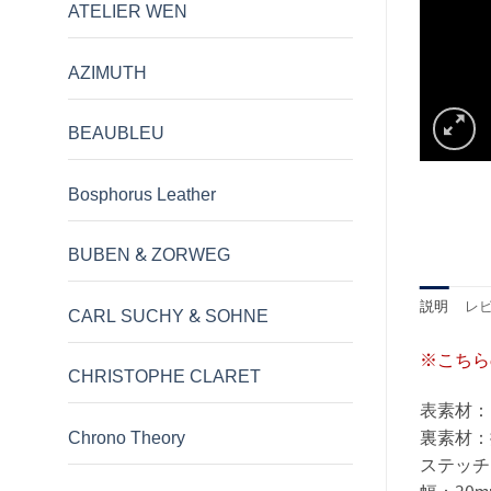
ATELIER WEN
AZIMUTH
BEAUBLEU
Bosphorus Leather
BUBEN & ZORWEG
説明
レビ
CARL SUCHY & SOHNE
※こちら
CHRISTOPHE CLARET
表素材：
Chrono Theory
裏素材：
ステッチ