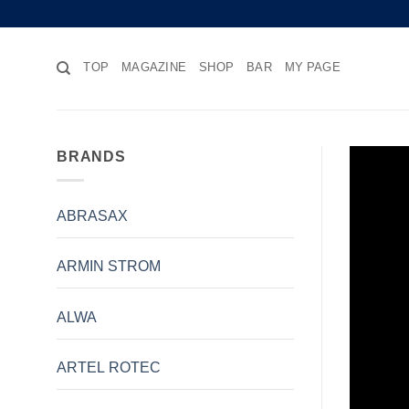
Skip
to
content
TOP
MAGAZINE
SHOP
BAR
MY PAGE
BRANDS
ABRASAX
ARMIN STROM
ALWA
ARTEL ROTEC