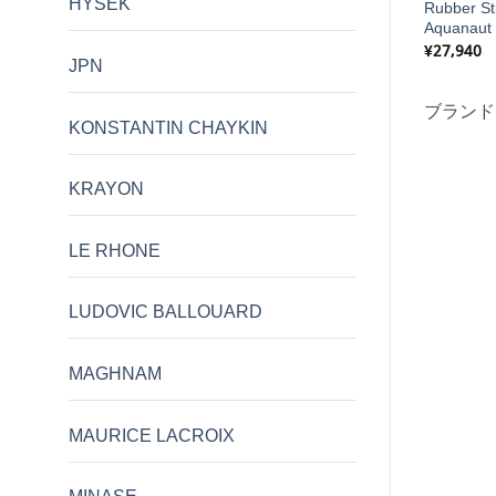
HYSEK
OYAL OAK 41mm
BRACELET ／ STRAP &
Rubber Str
Deployant Clasp
Aquanaut
価
価
29,300
¥
38,400
–
¥
55,000
¥
27,940
JPN
格
格
帯:
帯:
¥27,100
¥38,400
HORUS WATCH
ブランド:
FORMEX
ブランド
–
–
KONSTANTIN CHAYKIN
¥29,300
¥55,000
KRAYON
LE RHONE
LUDOVIC BALLOUARD
MAGHNAM
MAURICE LACROIX