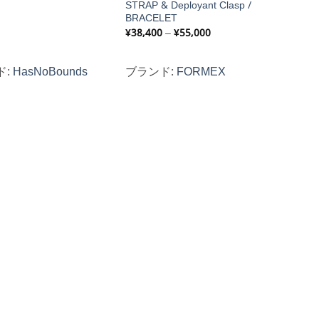
STRAP & Deployant Clasp /
BRACELET
価
¥
38,400
–
¥
55,000
格
帯:
¥38,400
ド:
HasNoBounds
ブランド:
FORMEX
–
¥55,000