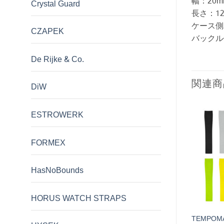
幅：20m
Crystal Guard
長さ：128
ケース側
CZAPEK
バックル
De Rijke & Co.
関連商
DiW
ESTROWERK
FORMEX
HasNoBounds
HORUS WATCH STRAPS
RAPS AUDEMARS
FORMEX ESSENCE39 交換用
TEMPOMAT