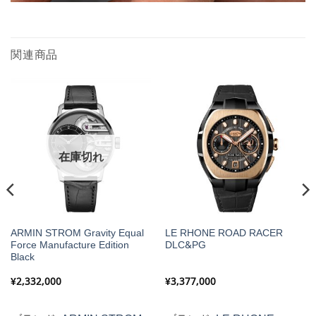
関連商品
在庫切れ
ARMIN STROM Gravity Equal
LE RHONE ROAD RACER
Force Manufacture Edition
DLC&PG
Black
¥
2,332,000
¥
3,377,000