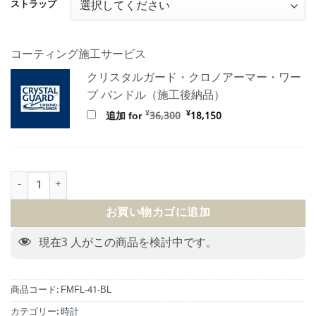
帯:
ストラップ
¥146,000
–
¥179,000
コーティング施工サービス
クリスタルガード・クロノアーマー・ワー
プ バンドル（施工後納品）
元
現
¥
¥
追加 for
36,300
18,150
の
在
価
の
格
価
は
格
¥36,300
は
で
¥18,150
FORMEX FIELD PETROL BLUE個
し
で
た。
す。
お買い物カゴに追加
現在
3
人がこの商品を検討中です。
商品コード:
FMFL-41-BL
カテゴリー:
時計