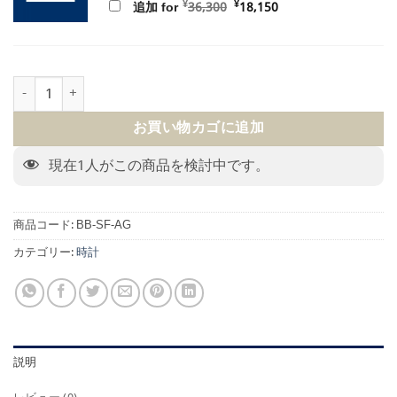
元
現
¥
¥
追加 for
36,300
18,150
の
在
価
の
格
価
は
格
¥36,300
は
で
¥18,150
BEAUBLEU Seconde Francaise 19.24 Anthracite Gray個
し
で
た。
す。
お買い物カゴに追加
現在
1
人がこの商品を検討中です。
商品コード:
BB-SF-AG
カテゴリー:
時計
説明