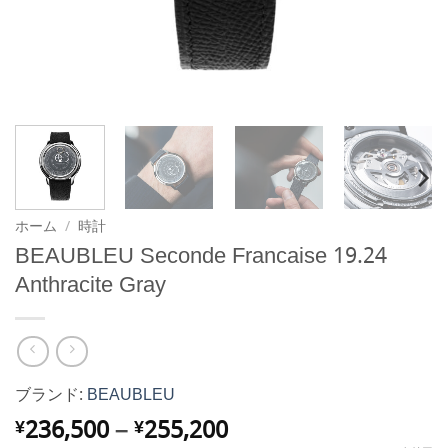
ホーム
/
時計
BEAUBLEU Seconde Francaise 19.24
Anthracite Gray
ブランド:
BEAUBLEU
価
236,500
–
255,200
¥
¥