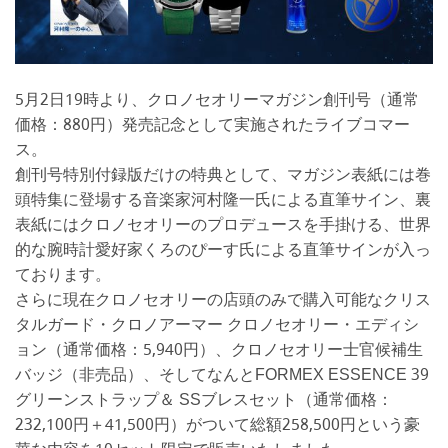
5月2日19時より、クロノセオリーマガジン創刊号（通常
価格：880円）発売記念として実施されたライブコマー
ス。
創刊号特別付録版だけの特典として、マガジン表紙には巻
頭特集に登場する音楽家河村隆一氏による直筆サイン、裏
表紙にはクロノセオリーのプロデュースを手掛ける、世界
的な腕時計愛好家くろのぴーす氏による直筆サインが入っ
ております。
さらに現在クロノセオリーの店頭のみで購入可能なクリス
タルガード・クロノアーマー クロノセオリー・エディシ
ョン（通常価格：5,940円）、クロノセオリー士官候補生
バッジ（非売品）、そしてなんとFORMEX ESSENCE 39
グリーンストラップ＆ SSブレスセット（通常価格：
232,100円＋41,500円）がついて総額258,500円という豪