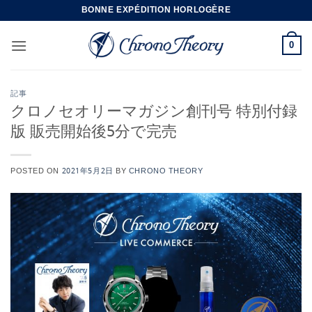
Skip
BONNE EXPÉDITION HORLOGÈRE
to
content
0
記事
クロノセオリーマガジン創刊号 特別付録
版 販売開始後5分で完売
POSTED ON
2021年5月2日
BY
CHRONO THEORY