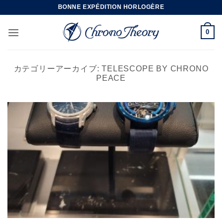
Skip
BONNE EXPÉDITION HORLOGÈRE
to
content
0
カテゴリーアーカイブ:
TELESCOPE BY CHRONO
PEACE