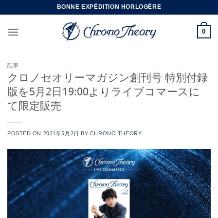
Skip
BONNE EXPÉDITION HORLOGÈRE
to
content
0
記事
クロノセオリーマガジン創刊号 特別付録
版を5月2日19:00よりライブコマースに
て限定販売
POSTED ON
2021年5月2日
BY
CHRONO THEORY