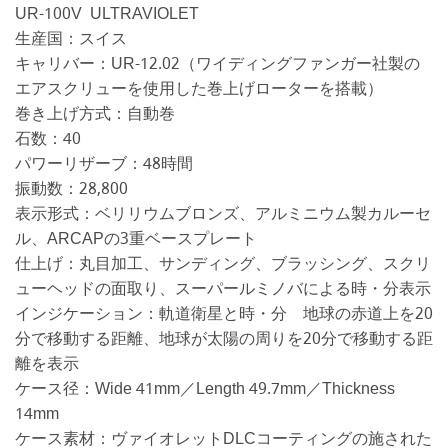
UR-100V ULTRAVIOLET
生産国：スイス
キャリバー：UR-12.02（ワイディングファンガー社製の
エアスクリューを使用した巻上げローターを搭載）
巻き上げ方式：自動巻
石数：40
パワーリザーブ：48時間
振動数：28,800
表示形式：ベリリウムブロンズ、アルミニウム製カルーセ
ル、ARCAPの3重ベースプレート
仕上げ：丸目加工、サンディング、ブラッシング、スクリ
ューヘッドの面取り、スーパールミノバによる時・分表示
インジケーション：軌道衛星と時・分 地球の赤道上を20
分で移動する距離、地球が太陽の周りを20分で移動する距
離を表示
ケース径：Wide 41mm／Length 49.7mm／Thickness
14mm
ケース素材：ヴァイオレットDLCコーティングの施された