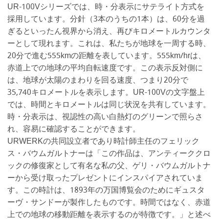
UR-100Vシリーズでは、時・分表示にサテライト方式を
採用しています。分針（3本のうちの1本）は、60分を過
ぎるといったん視界から消え、再びキロメートルカウンタ
ーとして現れます。これは、私たちが地球を一周する時、
20分で進む555kmの距離を表しています。555km/hrは、
赤道上での地球の平均自転速度です。この表示反対側に
は、地球が太陽のまわりを回る速度、つまり20分で
35,740キロメートルを表示します。UR-100Vの文字盤上
では、時間とキロメートルは同じ状況を共有しています。
時・分表示は、視認性の高い白熱灯のグリーンで照らさ
れ、容易に確認することができます。
URWERKの共同設立者であり時計師主任のフェリック
ス・バウムガルトナーは「この作品は、アンティーククロ
ックの修復家として有名な私の父、ゲリ・バウムガルトナ
ーから受け取ったプレゼントにインスパイアされていま
す。この時計は、1893年の万国博覧会のためにギュスタ
ーヴ・サンドーが製作したものです。時間ではなく、赤道
上での地球の移動距離を表示するのが特徴です。」と述べ