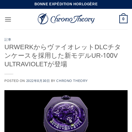
Skip
BONNE EXPÉDITION HORLOGÈRE
to
content
0
記事
URWERKからヴァイオレットDLCチタ
ンケースを採用した新モデルUR-100V
ULTRAVIOLETが登場
POSTED ON
2022年8月30日
BY
CHRONO THEORY