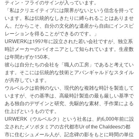
ティン・フライのサインが入っています。
「私はクリエイティブには限界がないという信念を持って
います。私は伝統的なしきたりに縛られることはありませ
ん。だからこそ、自分の文化的な遺産から自由にインスピ
レーションを得ることができるのです。」
URWERKは1997年に設立された若い会社ですが、独立系
時計メーカーのパイオニアとして知られています。生産数
は年間わずか150本。
彼らは自分たちの会社を「職人の工房」であると考えてい
ます。そこには伝統的な技術とアバンギャルドなスタイル
が共存しています。
ウルベルクは前例のない、現代的な複雑な時計を製造して
いますが、その基準は、高級時計製造の最も厳しい基準で
ある独自のデザインと研究、先駆的な素材、手作業による
仕上げというものです。
URWERK（ウルベルク）という社名は、約6,000年前に設
立されたメソポタミアの古代都市Ur of the Chaldeesの都
市に住むシュメール人が、記念碑の影をもとに時間の単位