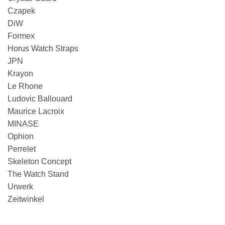
Czapek
DiW
Formex
Horus Watch Straps
JPN
Krayon
Le Rhone
Ludovic Ballouard
Maurice Lacroix
MINASE
Ophion
Perrelet
Skeleton Concept
The Watch Stand
Urwerk
Zeitwinkel