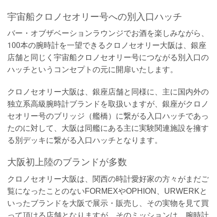
宇宙船クロノセオリー号への別入口ハッチ
バー・オブザベーションラウンジでお酒を楽しみながら、
100本の腕時計を一望できるクロノセオリー大阪は、銀座
店舗と同じく宇宙船クロノセオリー号につながる別入口の
ハッチというコンセプトの元に開扉いたします。
クロノセオリー大阪は、銀座店舗と同様に、主に国内外の
独立系高級腕時計ブランドを取扱いますが、銀座がクロノ
セオリー号のブリッジ（艦橋）に繋がる入口ハッチであっ
たのに対して、大阪は同艦にある主に実験関連施設を擁す
る別デッキに繋がる入口ハッチとなります。
大阪初上陸のブランドが多数
クロノセオリー大阪は、関西の時計愛好家の方々がまだご
覧になったことのないFORMEXやOPHION、URWERKと
いったブランドを大阪で展示・販売し、その実物を見て買
って頂ける店舗となりますが、そのミッションは、腕時計