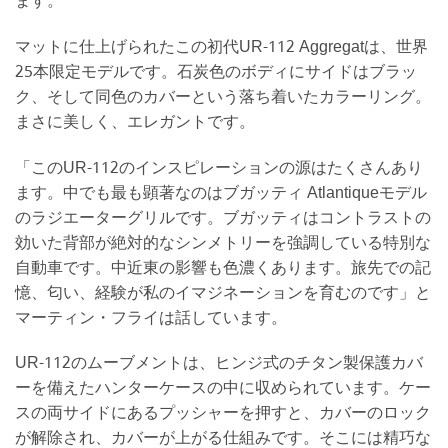
ます。
マットに仕上げられたこの初代UR-112 Aggregatは、世界
25本限定モデルです。石炭色のボディにサイドはブラッ
ク、そして同色のカバーという落ち着いたカラーリング。
まさに美しく、エレガントです。
「このUR-112のインスピレーションの源はたくさんあり
ます。中でも最も顕著なのはブガッティ Atlantiqueモデル
のラジエーターグリルです。ブガッティはコントラストの
効いた背部が絶対的なシンメトリーを強調している特別な
自動車です。中近東の影響も色濃くあります。旅先での記
憶、匂い、経験が私のイマジネーションを育むのです」と
マーティン・フライは話しています。
UR-112のムーブメントは、ヒンジ式のチタン製保護カバ
ーを備えたハンターケースの中に収められています。ケー
スの両サイドにあるプッシャーを押すと、カバーのロック
が解除され、カバーが上がる仕組みです。そこには精巧な