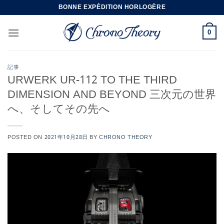
Skip
BONNE EXPÉDITION HORLOGÈRE
to
content
0
記事
URWERK UR-112 TO THE THIRD
DIMENSION AND BEYOND 三次元の世界
へ、そしてその先へ
POSTED ON
2021年10月28日
BY
CHRONO THEORY