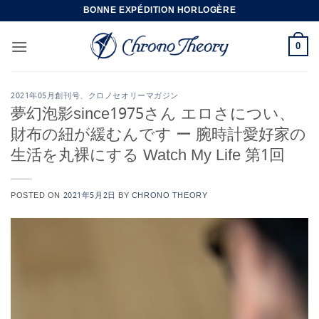
Skip
BONNE EXPÉDITION HORLOGÈRE
to
content
0
2021年05月創刊号
、
クロノセオリーマガジン
夢幻泡影since1975さん エロさについ、
財布の紐が緩むんです ー 腕時計愛好家の
生活を丸裸にする Watch My Life 第1回
POSTED ON
2021年5月2日
BY
CHRONO THEORY