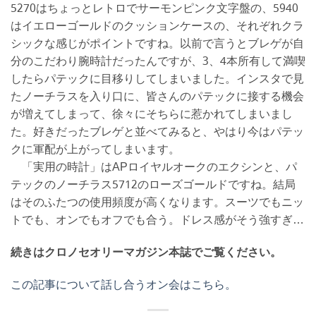
5270はちょっとレトロでサーモンピンク文字盤の、5940
はイエローゴールドのクッションケースの、それぞれクラ
シックな感じがポイントですね。以前で言うとブレゲが自
分のこだわり腕時計だったんですが、3、4本所有して満喫
したらパテックに目移りしてしまいました。インスタで見
たノーチラスを入り口に、皆さんのパテックに接する機会
が増えてしまって、徐々にそちらに惹かれてしまいまし
た。好きだったブレゲと並べてみると、やはり今はパテッ
クに軍配が上がってしまいます。
「実用の時計」はAPロイヤルオークのエクシンと、パ
テックのノーチラス5712のローズゴールドですね。結局
はそのふたつの使用頻度が高くなります。スーツでもニッ
トでも、オンでもオフでも合う。ドレス感がそう強すぎ…
続きはクロノセオリーマガジン本誌でご覧ください。
この記事について話し合うオン会はこちら。