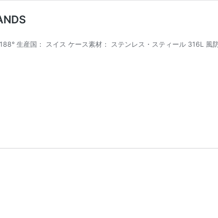
HANDS
） 188° 生産国： スイス ケース素材： ステンレス・スティール 316L
EITWINKEL
88°
LUE
IAL
ILVER
ANDS