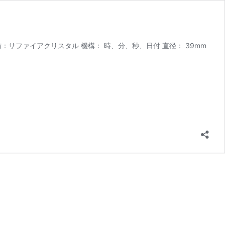
 風防：サファイアクリスタル 機構： 時、分、秒、日付 直径： 39mm